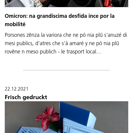
Omicron: na grandiscima desfida ince por la
mobilité
Porsones zënza la variora che ne pó nia plü s'anuzé di
mesi publics, d'atres che s'á amaré y ne pó nia plü
rovëne n meso publich - le trasport local…
22.12.2021
Frisch gedruckt