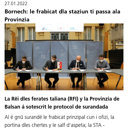
27.01.2022
Bornech: le frabicat dla staziun ti passa ala
Provinzia
La Rëi dles ferates taliana (RFI) y la Provinzia de
Balsan á sotescrit le protocol de surandada
Al é gnü surandé le frabicat prinzipal cun i ofizi, la
portina dles chertes y le salf d'aspeta; la STA -