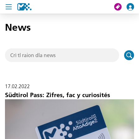
News
Crissa
Mi viac
Chertes de viac
U19 Pass
17.02.2022
News
Südtirol Pass: Zifres, fac y curiosités
Servisc y cuntat