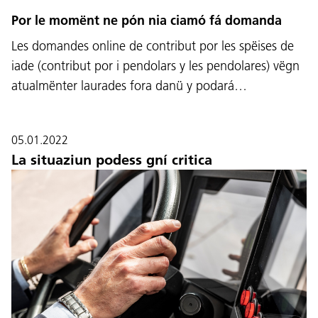
Por le momënt ne pón nia ciamó fá domanda
Les domandes online de contribut por les spëises de
iade (contribut por i pendolars y les pendolares) vëgn
atualmënter laurades fora danü y podará…
05.01.2022
La situaziun podess gní critica