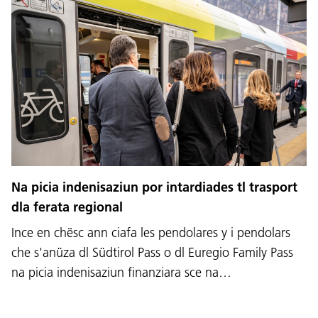
Na picia indenisaziun por intardiades tl trasport
dla ferata regional
Ince en chësc ann ciafa les pendolares y i pendolars
che s'anüza dl Südtirol Pass o dl Euregio Family Pass
na picia indenisaziun finanziara sce na…