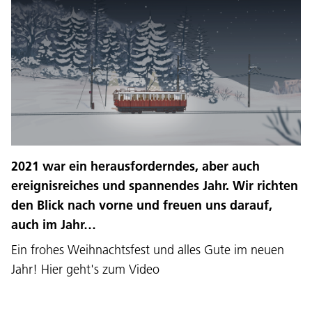
Lingaz:
DEU
ITA
LAD
ENG
2021 war ein herausforderndes, aber auch
ereignisreiches und spannendes Jahr. Wir richten
Service Desk:
+39 0471 220880
den Blick nach vorne und freuen uns darauf,
Impressum
Privacy e Cookie Policy
auch im Jahr…
Cundizions de nuzeda
Reclamaziuns
Jobs
Ein frohes Weihnachtsfest und alles Gute im neuen
Jahr! Hier geht's zum Video