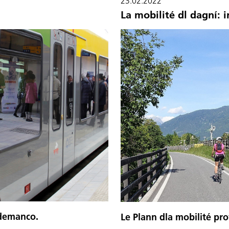
23.02.2022
La mobilité dl dagní: 
 demanco.
Le Plann dla mobilité pro