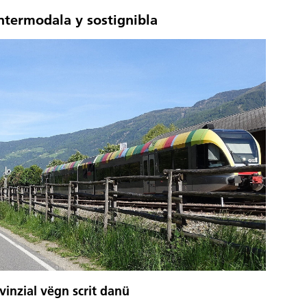
intermodala y sostignibla
vinzial vëgn scrit danü