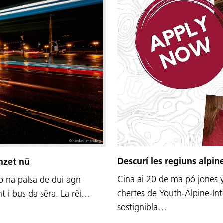
Descurí les regiuns alpine
onzet nü
Cina ai 20 de ma pó jones 
o na palsa de dui agn
chertes de Youth-Alpine-Int
t i bus da sëra. La rëi…
sostignibla…