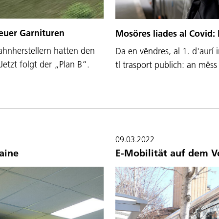
euer Garnituren
Mosöres liades al Covid: 
nherstellern hatten den
Da en vëndres, al 1. d'aurí i
etzt folgt der „Plan B“.
tl trasport publich: an mës
09.03.2022
aine
E-Mobilität auf dem 