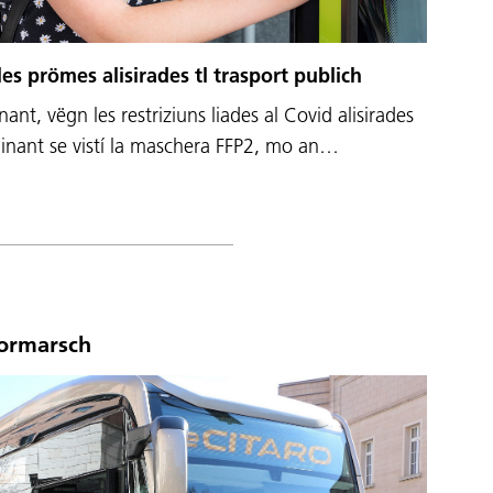
les prömes alisirades tl trasport publich
nant, vëgn les restriziuns liades al Covid alisirades
s inant se vistí la maschera FFP2, mo an…
Vormarsch