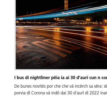
I bus di nightliner pëia ia ai 30 d’aurí cun n c
De bunes novités por che che vá incërch sa sëra: d
porvia dl Corona vá indô dai 30 d’aurí dl 2022 inan