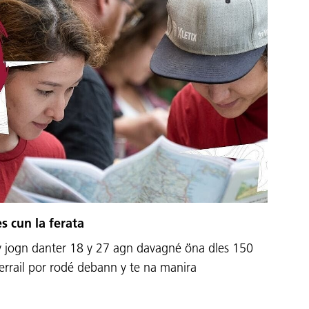
s cun la ferata
y jogn danter 18 y 27 agn davagné öna dles 150
errail por rodé debann y te na manira