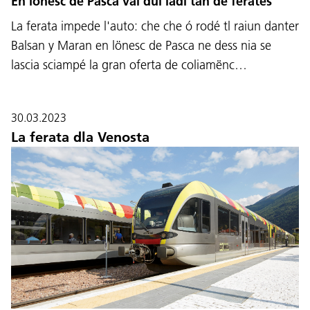
En lönesc de Pasca vál dui iadi tan de ferates
La ferata impede l'auto: che che ó rodé tl raiun danter
Balsan y Maran en lönesc de Pasca ne dess nia se
lascia sciampé la gran oferta de coliamënc…
30.03.2023
La ferata dla Venosta