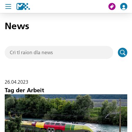
News
Crissa
Mi viac
Chertes de viac
U19 Pass
26.04.2023
News
Tag der Arbeit
Servisc y cuntat