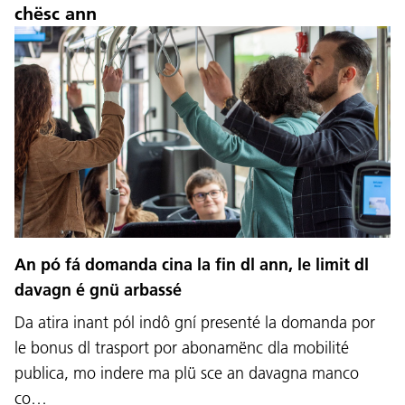
chësc ann
An pó fá domanda cina la fin dl ann, le limit dl
davagn é gnü arbassé
Da atira inant pól indô gní presenté la domanda por
le bonus dl trasport por abonamënc dla mobilité
publica, mo indere ma plü sce an davagna manco
co…