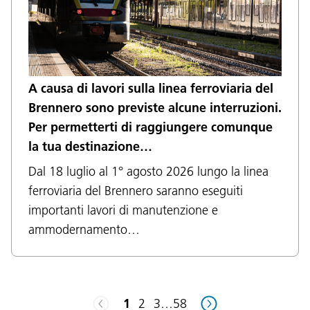
A causa di lavori sulla linea ferroviaria del
Brennero sono previste alcune interruzioni.
Lingua:
Per permetterti di raggiungere comunque
DEU
ITA
LAD
ENG
la tua destinazione…
Dal 18 luglio al 1° agosto 2026 lungo la linea
Service Desk:
+39 0471 220880
ferroviaria del Brennero saranno eseguiti
Impressum
Privacy e cookie policy
importanti lavori di manutenzione e
Termini e condizioni d'uso
Reclami
Jobs
ammodernamento…
1
2
3
…
58