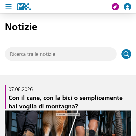
Notizie
Cerca
Il mio viaggio
Ticket
Pass U19
Notizie
07.08.2026
Con il cane, con la bici o semplicemente
Progetti
hai voglia di montagna?
Assistenza e contatto