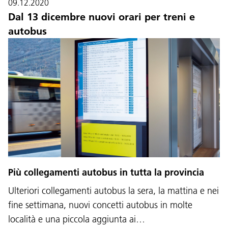
09.12.2020
Dal 13 dicembre nuovi orari per treni e
autobus
Lingua:
DEU
ITA
LAD
ENG
Più collegamenti autobus in tutta la provincia
Service Desk:
+39 0471 220880
Ulteriori collegamenti autobus la sera, la mattina e nei
Impressum
Privacy e cookie policy
Termini e condizioni d'uso
Reclami
Jobs
fine settimana, nuovi concetti autobus in molte
località e una piccola aggiunta ai…