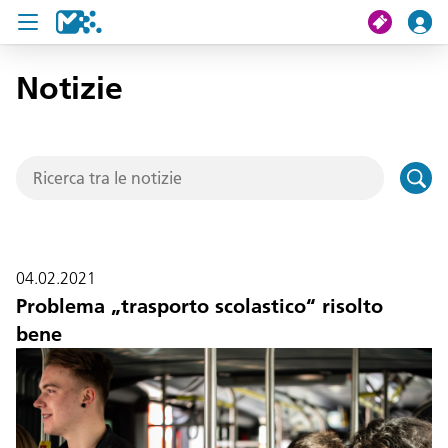
Notizie
Cerca
Il mio viaggio
Ticket
Pass U19
04.02.2021
Notizie
Problema „trasporto scolastico“ risolto
bene
Progetti
Assistenza e contatto