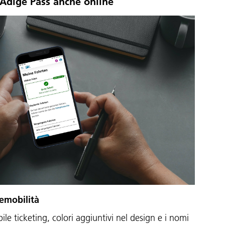
oAdige Pass anche online
gemobilità
le ticketing, colori aggiuntivi nel design e i nomi