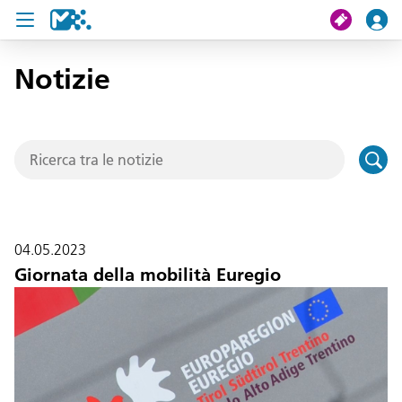
Notizie
Cerca
Il mio viaggio
Ticket
Pass U19
04.05.2023
Notizie
Giornata della mobilità Euregio
Progetti
Assistenza e contatto