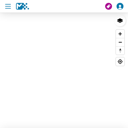
Cerca
Il mio viaggio
Ticket
Pass U19
Notizie
Progetti
Assistenza e contatto