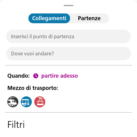
Collegamenti
Partenze
Lingua:
Inserisci il punto di partenza
DEU
ITA
LAD
ENG
Dove vuoi andare?
Service Desk:
+39 0471 220880
Impressum
Privacy e cookie policy
Quando
:
partire adesso
Termini e condizioni d'uso
Reclami
Jobs
Mezzo di trasporto:
Filtri