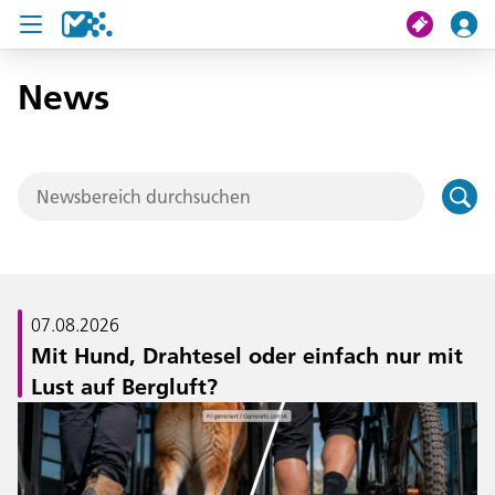
News
Suche
Meine Fahrt
Tickets
U19 Pass
News
07.08.2026
Mit Hund, Drahtesel oder einfach nur mit
Projekte
Lust auf Bergluft?
Service und Kontakt