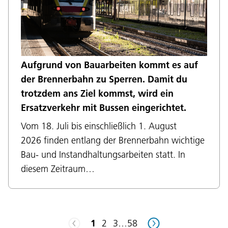
Aufgrund von Bauarbeiten kommt es auf
Sprache:
der Brennerbahn zu Sperren. Damit du
DEU
ITA
LAD
ENG
trotzdem ans Ziel kommst, wird ein
Ersatzverkehr mit Bussen eingerichtet.
Service Desk:
+39 0471 220880
Vom 18. Juli bis einschließlich 1. August
Impressum
Privacy und Cookie Policy
2026 finden entlang der Brennerbahn wichtige
Nutzungsbedingungen
Beschwerden
Bau- und Instandhaltungsarbeiten statt. In
Jobs
diesem Zeitraum…
1
2
3
…
58