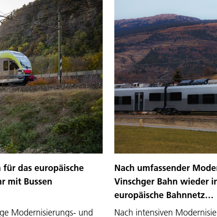
 für das europäische
Nach umfassender Modern
r mit Bussen
Vinschger Bahn wieder i
europäische Bahnnetz…
tige Modernisierungs- und
Nach intensiven Modernisie