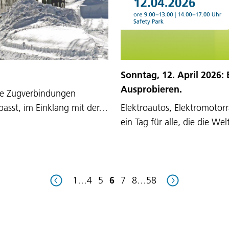
Sonntag, 12. April 2026:
Ausprobieren.
die Zugverbindungen
passt, im Einklang mit der…
Elektroautos, Elektromotorrä
ein Tag für alle, die die W
1
…
4
5
6
7
8
…
58