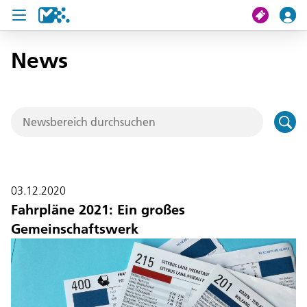
News
Suche
Meine Fahrt
Tickets
U19 Pass
03.12.2020
News
Fahrpläne 2021: Ein großes
Gemeinschaftswerk
Projekte
Service und Kontakt