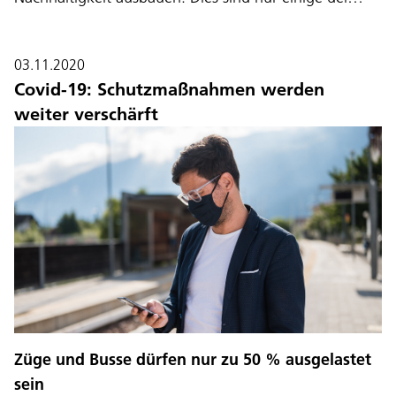
03.11.2020
Covid-19: Schutzmaßnahmen werden
weiter verschärft
Sprache:
DEU
ITA
LAD
ENG
Züge und Busse dürfen nur zu 50 % ausgelastet
Service Desk:
+39 0471 220880
sein
Impressum
Privacy und Cookie Policy