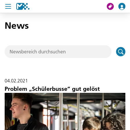
News
Suche
Meine Fahrt
Tickets
U19 Pass
04.02.2021
News
Problem „Schülerbusse“ gut gelöst
Projekte
Service und Kontakt