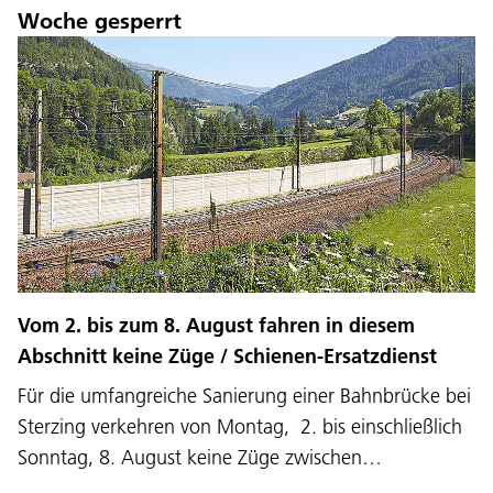
Woche gesperrt
Sprache:
DEU
ITA
LAD
ENG
Vom 2. bis zum 8. August fahren in diesem
Service Desk:
+39 0471 220880
Abschnitt keine Züge / Schienen-Ersatzdienst
Impressum
Privacy und Cookie Policy
Für die umfangreiche Sanierung einer Bahnbrücke bei
Nutzungsbedingungen
Beschwerden
Jobs
Sterzing verkehren von Montag, 2. bis einschließlich
Sonntag, 8. August keine Züge zwischen…