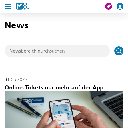
News
Suche
Meine Fahrt
Tickets
U19 Pass
31.05.2023
News
Online-Tickets nur mehr auf der App
Projekte
Service und Kontakt